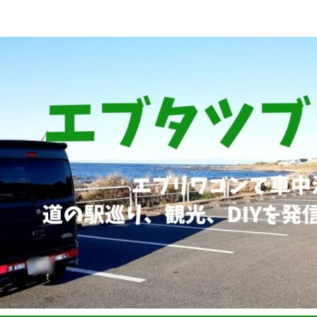
ブリィワゴンRS1+車中泊、道の駅巡り、観光、DIYなど発信していま