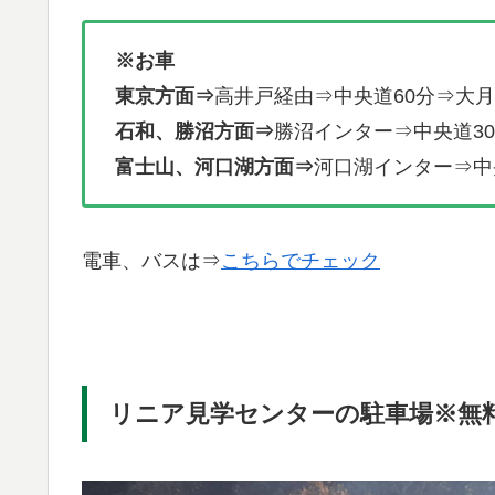
※お車
東京方面⇒
高井戸経由⇒中央道60分⇒大月
石和、勝沼方面⇒
勝沼インター⇒中央道3
富士山、河口湖方面⇒
河口湖インター⇒中
電車、バスは⇒
こちらでチェック
リニア見学センターの駐車場※無