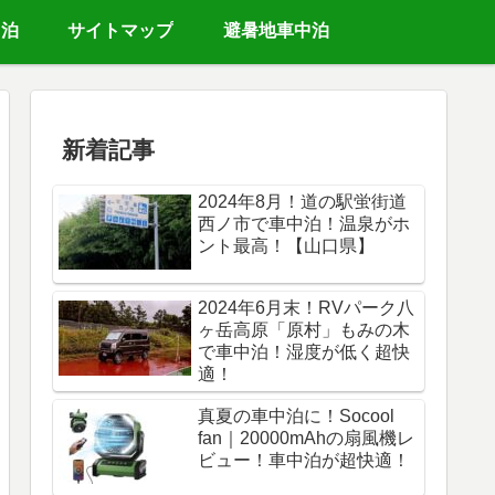
中泊
サイトマップ
避暑地車中泊
新着記事
2024年8月！道の駅蛍街道
西ノ市で車中泊！温泉がホ
ント最高！【山口県】
2024年6月末！RVパーク八
ヶ岳高原「原村」もみの木
で車中泊！湿度が低く超快
適！
真夏の車中泊に！Socool
fan｜20000mAhの扇風機レ
ビュー！車中泊が超快適！