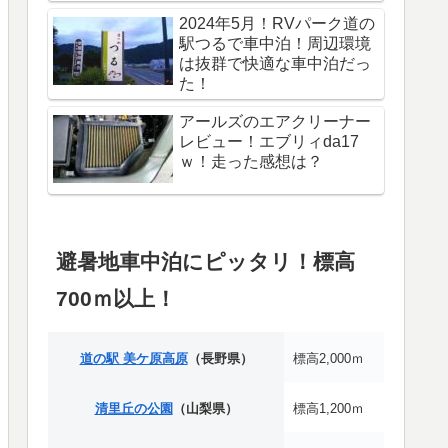
2024年5月！RVパーク道の
駅つるで車中泊！周辺環境
は抜群で快適な車中泊だっ
た！
アールズのエアクリーナー
レビュー！エブリィda17
ｗ！走った感想は？
避暑地車中泊にピッタリ！標高
700ｍ以上！
道の駅 美ケ原高原
（長野県）
標高2,000ｍ
清里丘の公園
（山梨県）
標高1,200ｍ