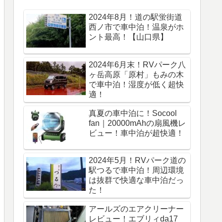
2024年8月！道の駅蛍街道
西ノ市で車中泊！温泉がホ
ント最高！【山口県】
2024年6月末！RVパーク八
ヶ岳高原「原村」もみの木
で車中泊！湿度が低く超快
適！
真夏の車中泊に！Socool
fan｜20000mAhの扇風機レ
ビュー！車中泊が超快適！
2024年5月！RVパーク道の
駅つるで車中泊！周辺環境
は抜群で快適な車中泊だっ
た！
アールズのエアクリーナー
レビュー！エブリィda17