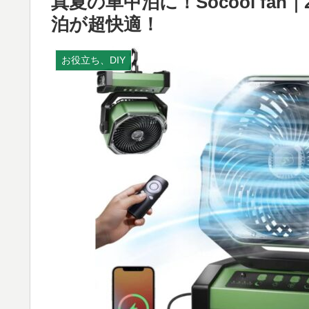
真夏の車中泊に！Socool fan
泊が超快適！
お役立ち、DIY