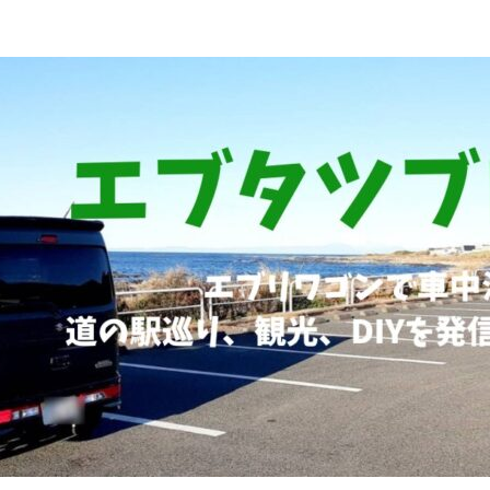
ブリィワゴンRS1+車中泊、道の駅巡り、観光、DIYなど発信していま