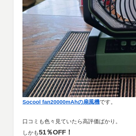
Socool fan20000mAhの扇風機
です。
口コミも色々見ていたら高評価ばかり。
51％OFF！
しかも