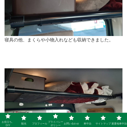
寝具の他、まくらや小物入れなども収納できました。
お役立ち、
プライバシー
観光
プロフィール
お問い合わせ
車中泊
サイトマップ
避暑地車中泊
DIY
ポリシー