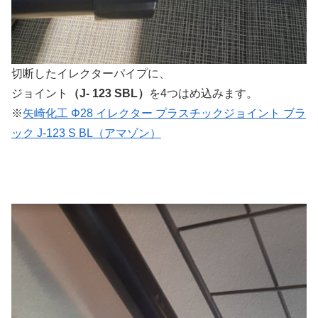
切断したイレクターパイプに、
ジョイント
（J- 123 SBL）
を4つはめ込みます。
※
矢崎化工 Φ28 イレクター プラスチックジョイント ブラ
ック J-123 S BL（アマゾン）