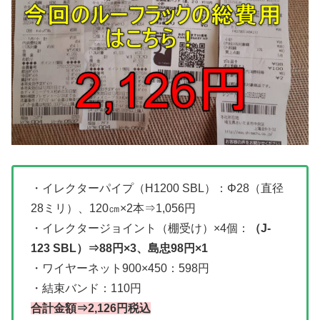
・イレクターパイプ（H1200 SBL）：Φ28（直径
28ミリ）、120㎝×2本⇒1,056円
・イレクタージョイント（棚受け）×4個：
（J-
123 SBL）⇒88円×3、島忠98円×1
・ワイヤーネット900×450：598円
・結束バンド：110円
合計金額⇒2,126円税込