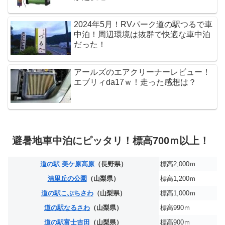
2024年5月！RVパーク道の駅つるで車
中泊！周辺環境は抜群で快適な車中泊
だった！
アールズのエアクリーナーレビュー！
エブリィda17ｗ！走った感想は？
避暑地車中泊にピッタリ！標高700ｍ以上！
道の駅 美ケ原高原
（長野県）
標高2,000ｍ
清里丘の公園
（山梨県）
標高1,200ｍ
道の駅こぶちさわ
（山梨県）
標高1,000ｍ
道の駅なるさわ
（山梨県）
標高990ｍ
道の駅富士吉田
（山梨県）
標高900ｍ