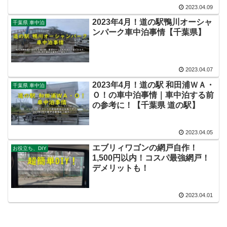
2023.04.09
2023年4月！道の駅鴨川オーシャ
千葉県 車中泊
ンパーク車中泊事情【千葉県】
2023.04.07
2023年4月！道の駅 和田浦ＷＡ・
千葉県 車中泊
Ｏ！の車中泊事情｜車中泊する前
の参考に！【千葉県 道の駅】
2023.04.05
エブリィワゴンの網戸自作！
お役立ち、DIY
1,500円以内！コスパ最強網戸！
デメリットも！
2023.04.01