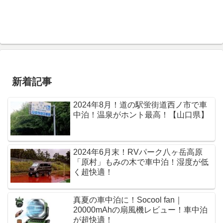
新着記事
2024年8月！道の駅蛍街道西ノ市で車
中泊！温泉がホント最高！【山口県】
2024年6月末！RVパーク八ヶ岳高原
「原村」もみの木で車中泊！湿度が低
く超快適！
真夏の車中泊に！Socool fan｜
20000mAhの扇風機レビュー！車中泊
が超快適！