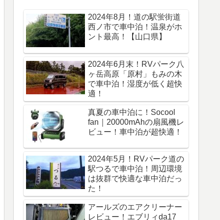
2024年8月！道の駅蛍街道
西ノ市で車中泊！温泉がホ
ント最高！【山口県】
2024年6月末！RVパーク八
ヶ岳高原「原村」もみの木
で車中泊！湿度が低く超快
適！
真夏の車中泊に！Socool
fan｜20000mAhの扇風機レ
ビュー！車中泊が超快適！
2024年5月！RVパーク道の
駅つるで車中泊！周辺環境
は抜群で快適な車中泊だっ
た！
アールズのエアクリーナー
レビュー！エブリィda17