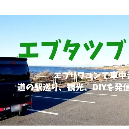
ブリィワゴンRS1+車中泊、道の駅巡り、観光、DIYなど発信していま