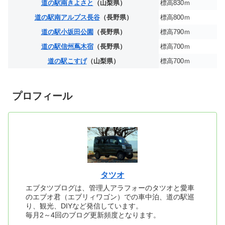
道の駅南きよさと
（山梨県）
標高830ｍ
道の駅南アルプス長谷
（長野県）
標高800ｍ
道の駅小坂田公園
（長野県）
標高790ｍ
道の駅信州蔦木宿
（長野県）
標高700ｍ
道の駅こすげ
（山梨県）
標高700ｍ
プロフィール
タツオ
エブタツブログは、管理人アラフォーのタツオと愛車
のエブオ君（エブリィワゴン）での車中泊、道の駅巡
り、観光、DIYなど発信しています。
毎月2～4回のブログ更新頻度となります。