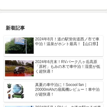
新着記事
2024年8月！道の駅蛍街道西ノ市で車
中泊！温泉がホント最高！【山口県】
2024年6月末！RVパーク八ヶ岳高原
「原村」もみの木で車中泊！湿度が低
く超快適！
真夏の車中泊に！Socool fan｜
20000mAhの扇風機レビュー！車中泊
が超快適！