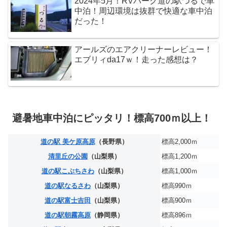
2024年5月！RVパーク道の駅つるで車
中泊！周辺環境は抜群で快適な車中泊
だった！
アールズのエアクリーナーレビュー！
エブリィda17ｗ！走った感想は？
避暑地車中泊にピッタリ！標高700ｍ以上！
道の駅 美ケ原高原
（長野県）
標高2,000ｍ
清里丘の公園
（山梨県）
標高1,200ｍ
道の駅こぶちさわ
（山梨県）
標高1,000ｍ
道の駅なるさわ
（山梨県）
標高990ｍ
道の駅富士吉田
（山梨県）
標高900ｍ
道の駅朝霧高原
（静岡県）
標高896ｍ