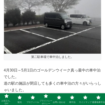
第二駐車場で車中泊しました。
4月30日～5月1日のゴールデンウイーク真っ最中の車中泊
でした。
道の駅の施設が閉店しても多くの車中泊の方々がいらっし
ゃいました。
お役立ち、
プライバシー
観光
プロフィール
お問い合わせ
車中泊
サイトマップ
避暑地車中泊
夜は騒音に悩まされることなく、快適に眠ることができま
DIY
ポリシー