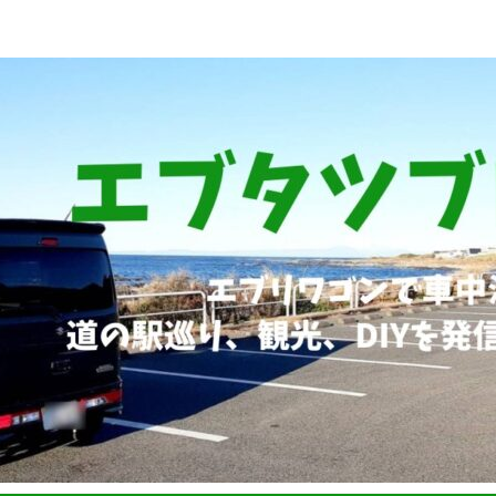
ブリィワゴンRS1+車中泊、道の駅巡り、観光、DIYなど発信していま