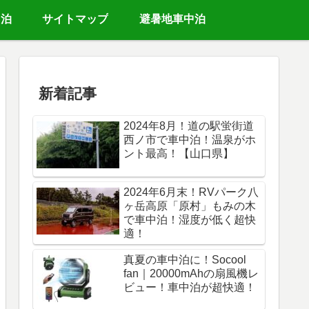
中泊
サイトマップ
避暑地車中泊
新着記事
2024年8月！道の駅蛍街道
西ノ市で車中泊！温泉がホ
ント最高！【山口県】
2024年6月末！RVパーク八
ヶ岳高原「原村」もみの木
で車中泊！湿度が低く超快
適！
真夏の車中泊に！Socool
fan｜20000mAhの扇風機レ
ビュー！車中泊が超快適！