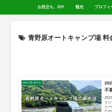
お役立ち、DIY
観光
プロフィ
青野原オートキャンプ場 料
2
神奈川県 車中泊
不
20
ャン
ュー
たの