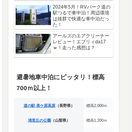
2024年5月！RVパーク道の
駅つるで車中泊！周辺環境
は抜群で快適な車中泊だっ
た！
アールズのエアクリーナー
レビュー！エブリィda17
ｗ！走った感想は？
避暑地車中泊にピッタリ！標高
700ｍ以上！
道の駅 美ケ原高原
（長野県）
標高2,000ｍ
清里丘の公園
（山梨県）
標高1,200ｍ