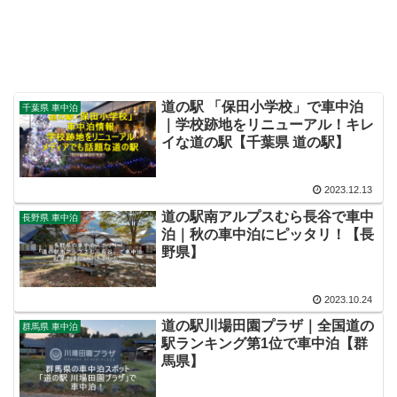
道の駅 「保田小学校」で車中泊
千葉県 車中泊
｜学校跡地をリニューアル！キレ
イな道の駅【千葉県 道の駅】
2023.12.13
道の駅南アルプスむら長谷で車中
長野県 車中泊
泊｜秋の車中泊にピッタリ！【長
野県】
2023.10.24
道の駅川場田園プラザ｜全国道の
群馬県 車中泊
駅ランキング第1位で車中泊【群
馬県】