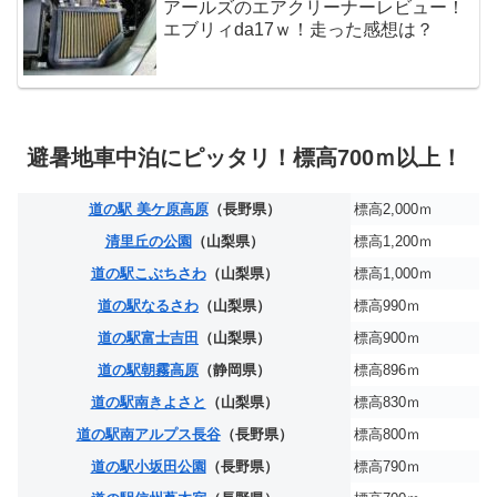
アールズのエアクリーナーレビュー！
エブリィda17ｗ！走った感想は？
避暑地車中泊にピッタリ！標高700ｍ以上！
道の駅 美ケ原高原
（長野県）
標高2,000ｍ
清里丘の公園
（山梨県）
標高1,200ｍ
道の駅こぶちさわ
（山梨県）
標高1,000ｍ
道の駅なるさわ
（山梨県）
標高990ｍ
道の駅富士吉田
（山梨県）
標高900ｍ
道の駅朝霧高原
（静岡県）
標高896ｍ
道の駅南きよさと
（山梨県）
標高830ｍ
道の駅南アルプス長谷
（長野県）
標高800ｍ
道の駅小坂田公園
（長野県）
標高790ｍ