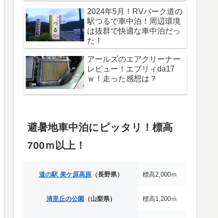
2024年5月！RVパーク道の
駅つるで車中泊！周辺環境
は抜群で快適な車中泊だっ
た！
アールズのエアクリーナー
レビュー！エブリィda17
ｗ！走った感想は？
避暑地車中泊にピッタリ！標高
700ｍ以上！
道の駅 美ケ原高原
（長野県）
標高2,000ｍ
清里丘の公園
（山梨県）
標高1,200ｍ