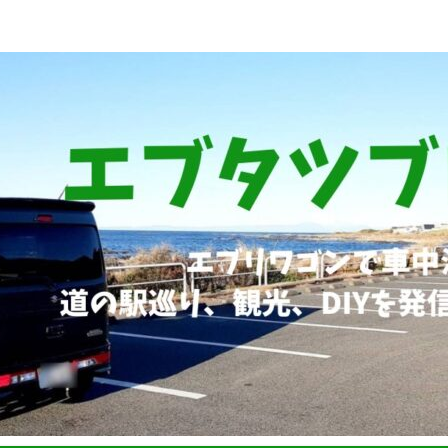
ブリィワゴンRS1+車中泊、道の駅巡り、観光、DIYなど発信していま