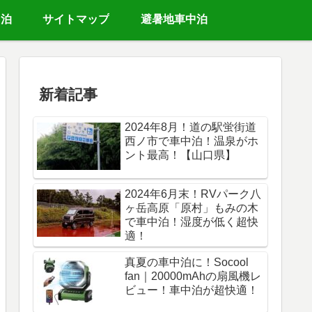
中泊
サイトマップ
避暑地車中泊
新着記事
2024年8月！道の駅蛍街道
西ノ市で車中泊！温泉がホ
ント最高！【山口県】
2024年6月末！RVパーク八
ヶ岳高原「原村」もみの木
で車中泊！湿度が低く超快
適！
真夏の車中泊に！Socool
fan｜20000mAhの扇風機レ
ビュー！車中泊が超快適！