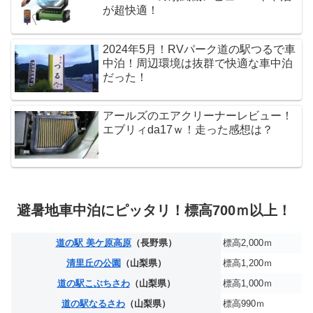
が超快適！
2024年5月！RVパーク道の駅つるで車
中泊！周辺環境は抜群で快適な車中泊
だった！
アールズのエアクリーナーレビュー！
エブリィda17ｗ！走った感想は？
避暑地車中泊にピッタリ！標高700ｍ以上！
道の駅 美ケ原高原
（長野県）
標高2,000ｍ
清里丘の公園
（山梨県）
標高1,200ｍ
道の駅こぶちさわ
（山梨県）
標高1,000ｍ
道の駅なるさわ
（山梨県）
標高990ｍ