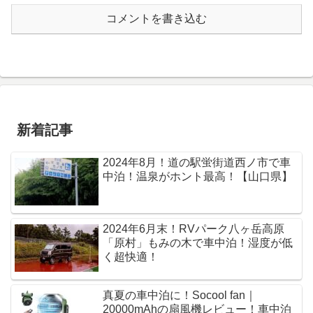
コメントを書き込む
新着記事
2024年8月！道の駅蛍街道西ノ市で車
中泊！温泉がホント最高！【山口県】
2024年6月末！RVパーク八ヶ岳高原
「原村」もみの木で車中泊！湿度が低
く超快適！
真夏の車中泊に！Socool fan｜
20000mAhの扇風機レビュー！車中泊