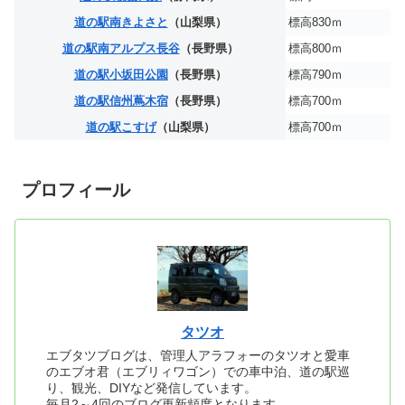
道の駅南きよさと
（山梨県）
標高830ｍ
道の駅南アルプス長谷
（長野県）
標高800ｍ
道の駅小坂田公園
（長野県）
標高790ｍ
道の駅信州蔦木宿
（長野県）
標高700ｍ
道の駅こすげ
（山梨県）
標高700ｍ
プロフィール
タツオ
エブタツブログは、管理人アラフォーのタツオと愛車
のエブオ君（エブリィワゴン）での車中泊、道の駅巡
り、観光、DIYなど発信しています。
毎月2～4回のブログ更新頻度となります。