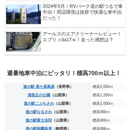
2024年5月！RVパーク道の駅つるで車
中泊！周辺環境は抜群で快適な車中泊
だった！
アールズのエアクリーナーレビュー！
エブリィda17ｗ！走った感想は？
避暑地車中泊にピッタリ！標高700ｍ以上！
道の駅 美ケ原高原
（長野県）
標高2,000ｍ
清里丘の公園
（山梨県）
標高1,200ｍ
道の駅こぶちさわ
（山梨県）
標高1,000ｍ
道の駅なるさわ
（山梨県）
標高990ｍ
道の駅富士吉田
（山梨県）
標高900ｍ
道の駅朝霧高原
（静岡県）
標高896ｍ