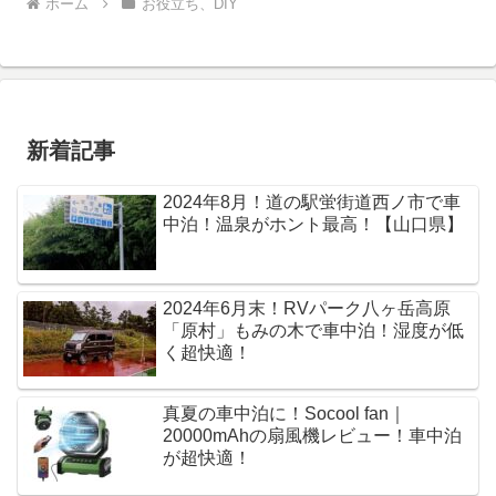
ホーム
お役立ち、DIY
新着記事
2024年8月！道の駅蛍街道西ノ市で車
中泊！温泉がホント最高！【山口県】
2024年6月末！RVパーク八ヶ岳高原
「原村」もみの木で車中泊！湿度が低
く超快適！
真夏の車中泊に！Socool fan｜
20000mAhの扇風機レビュー！車中泊
が超快適！