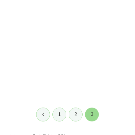
前
1
2
3
へ