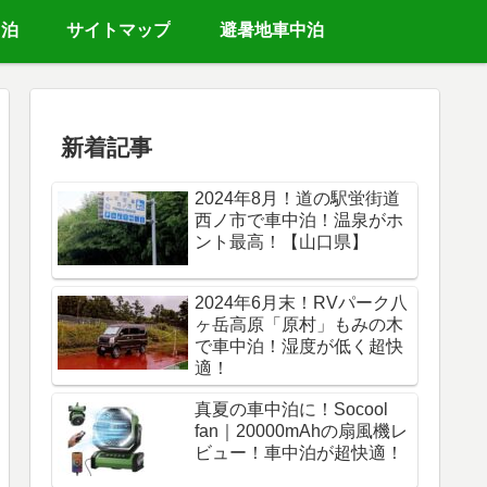
中泊
サイトマップ
避暑地車中泊
新着記事
2024年8月！道の駅蛍街道
西ノ市で車中泊！温泉がホ
ント最高！【山口県】
2024年6月末！RVパーク八
ヶ岳高原「原村」もみの木
で車中泊！湿度が低く超快
適！
真夏の車中泊に！Socool
fan｜20000mAhの扇風機レ
ビュー！車中泊が超快適！