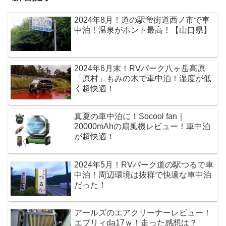
2024年8月！道の駅蛍街道西ノ市で車
中泊！温泉がホント最高！【山口県】
2024年6月末！RVパーク八ヶ岳高原
「原村」もみの木で車中泊！湿度が低
く超快適！
真夏の車中泊に！Socool fan｜
20000mAhの扇風機レビュー！車中泊
が超快適！
2024年5月！RVパーク道の駅つるで車
中泊！周辺環境は抜群で快適な車中泊
だった！
アールズのエアクリーナーレビュー！
エブリィda17ｗ！走った感想は？