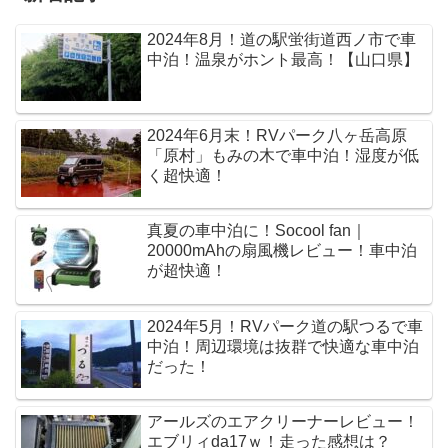
2024年8月！道の駅蛍街道西ノ市で車
中泊！温泉がホント最高！【山口県】
2024年6月末！RVパーク八ヶ岳高原
「原村」もみの木で車中泊！湿度が低
く超快適！
真夏の車中泊に！Socool fan｜
20000mAhの扇風機レビュー！車中泊
が超快適！
2024年5月！RVパーク道の駅つるで車
中泊！周辺環境は抜群で快適な車中泊
だった！
アールズのエアクリーナーレビュー！
エブリィda17ｗ！走った感想は？