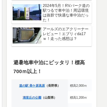
2024年5月！RVパーク道の
駅つるで車中泊！周辺環境
は抜群で快適な車中泊だっ
た！
アールズのエアクリーナー
レビュー！エブリィda17
ｗ！走った感想は？
避暑地車中泊にピッタリ！標高
700ｍ以上！
道の駅 美ケ原高原
（長野県）
標高2,000ｍ
清里丘の公園
（山梨県）
標高1,200ｍ