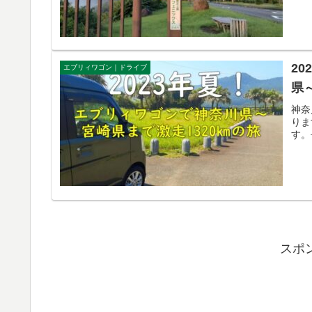
2
エブリィワゴン｜ドライブ
県
神奈
りま
す。
スポ