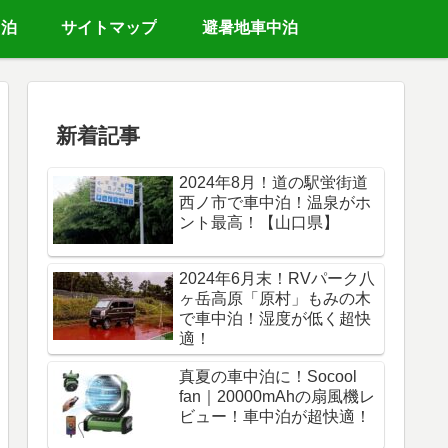
中泊
サイトマップ
避暑地車中泊
新着記事
2024年8月！道の駅蛍街道
西ノ市で車中泊！温泉がホ
ント最高！【山口県】
2024年6月末！RVパーク八
ヶ岳高原「原村」もみの木
で車中泊！湿度が低く超快
適！
真夏の車中泊に！Socool
fan｜20000mAhの扇風機レ
ビュー！車中泊が超快適！