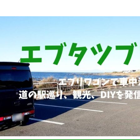
ブリィワゴンRS1+車中泊、道の駅巡り、観光、DIYなど発信していま