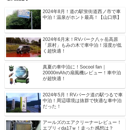
2024年8月！道の駅蛍街道西ノ市で車
中泊！温泉がホント最高！【山口県】
2024年6月末！RVパーク八ヶ岳高原
「原村」もみの木で車中泊！湿度が低
く超快適！
真夏の車中泊に！Socool fan｜
20000mAhの扇風機レビュー！車中泊
が超快適！
2024年5月！RVパーク道の駅つるで車
中泊！周辺環境は抜群で快適な車中泊
だった！
アールズのエアクリーナーレビュー！
エブリィda17ｗ！走った感想は？