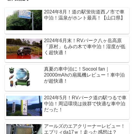
2024年8月！道の駅蛍街道西ノ市で車
中泊！温泉がホント最高！【山口県】
2024年6月末！RVパーク八ヶ岳高原
「原村」もみの木で車中泊！湿度が低
く超快適！
真夏の車中泊に！Socool fan｜
20000mAhの扇風機レビュー！車中泊
が超快適！
2024年5月！RVパーク道の駅つるで車
中泊！周辺環境は抜群で快適な車中泊
だった！
アールズのエアクリーナーレビュー！
エブリィda17ｗ！走った感想は？