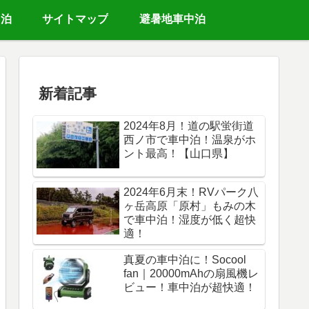
中泊
サイトマップ
避暑地車中泊
新着記事
2024年8月！道の駅蛍街道
西ノ市で車中泊！温泉がホ
ント最高！【山口県】
2024年6月末！RVパーク八
ヶ岳高原「原村」もみの木
で車中泊！湿度が低く超快
適！
真夏の車中泊に！Socool
fan｜20000mAhの扇風機レ
ビュー！車中泊が超快適！