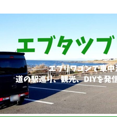
ブリィワゴンRS1+車中泊、道の駅巡り、観光、DIYなど発信していま