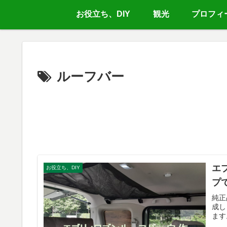
お役立ち、DIY
観光
プロフィ
ルーフバー
エ
お役立ち、DIY
プ
純正
成し
ます