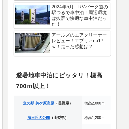
2024年5月！RVパーク道の
駅つるで車中泊！周辺環境
は抜群で快適な車中泊だっ
た！
アールズのエアクリーナー
レビュー！エブリィda17
ｗ！走った感想は？
避暑地車中泊にピッタリ！標高
700ｍ以上！
道の駅 美ケ原高原
（長野県）
標高2,000ｍ
清里丘の公園
（山梨県）
標高1,200ｍ